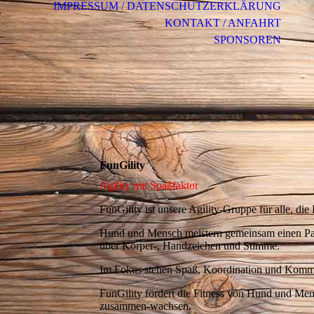
IMPRESSUM / DATENSCHUTZERKLÄRUNG
KONTAKT / ANFAHRT
SPONSOREN
FunGility
Agility mit Spaßfaktor
FunGility ist unsere Agility-Gruppe für alle, 
Hund und Mensch meistern gemeinsam einen Parc
über Körper-, Handzeichen und Stimme.
Im Fokus stehen Spaß, Koordination und Kommu
FunGility fördert die Fitness von Hund und Me
zusammen-wachsen.