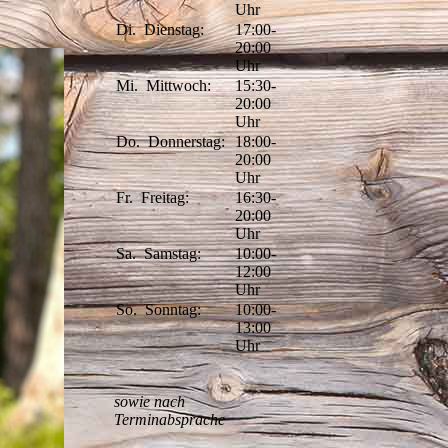
Uhr
Di.
Dienstag:
17:00-
20:00
Uhr
Mi.
Mittwoch:
15:30-
20:00
Uhr
Do.
Donnerstag:
18:00-
20:00
Uhr
Fr.
Freitag:
16:30-
20:00
Uhr
Sa.
Samstag:
10:00-
12:00
Uhr
So.
Sonntag:
10:00-
13:00
Uhr
sowie nach
Terminabsprache