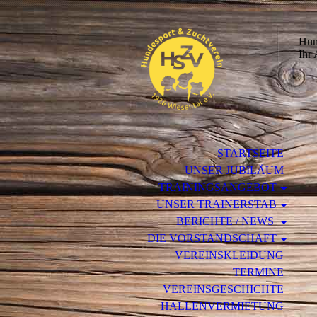
Hun
Ihr
STARTSEITE
UNSER JUBILÄUM
TRAININGSANGEBOT
UNSER TRAINERSTAB
BERICHTE / NEWS
DIE VORSTANDSCHAFT
VEREINSKLEIDUNG
TERMINE
VEREINSGESCHICHTE
HALLENVERMIETUNG