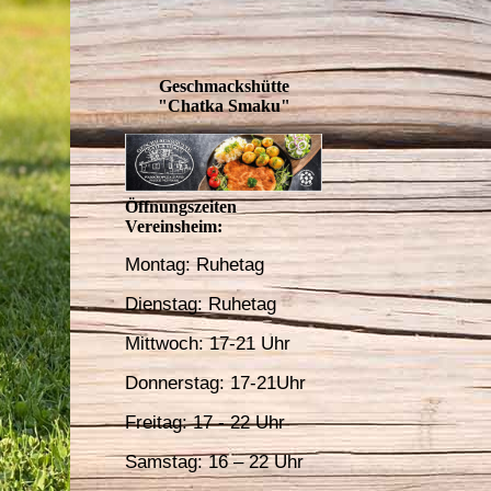
Geschmackshütte
"Chatka Smaku"
Öffnungszeiten
Vereinsheim:
Montag: Ruhetag
Dienstag: Ruhetag
Mittwoch: 17-21 Uhr
Donnerstag
: 17-21Uhr
Freitag: 17 - 22 Uhr
Samstag: 16 – 22 Uhr