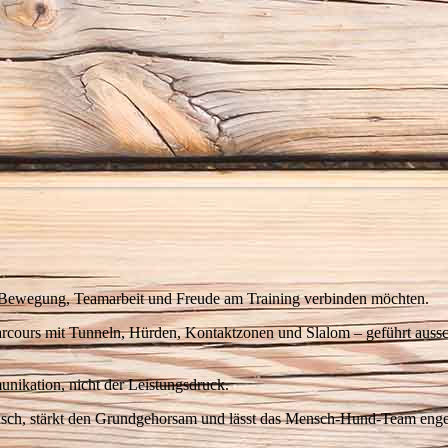
die Bewegung, Teamarbeit und Freude am Training verbinden möchten.
ours mit Tunneln, Hürden, Kontaktzonen und Slalom – geführt aussc
nikation, nicht der Leistungsdruck.
nsch, stärkt den Grundgehorsam und lässt das Mensch-Hund-Team eng