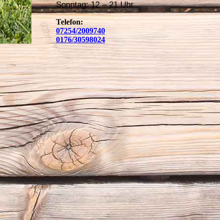
Sonntag: 12 – 21 Uhr
Telefon:
07254/2009740
0176/30598024